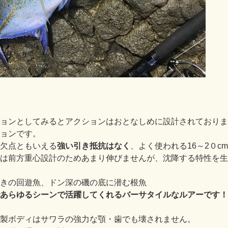
ョンとしてみるとアクションはおとなしめに設計されておりま
ョンです。
欠点ともいえる
強い引き抵抗はなく
、よく使われる16～2０
は前方重心設計のためあまり伸びませんが、
沈降する特性を生
きの回遊魚、ドン深の磯の底に潜む根魚
あらゆるシーンで活躍してくれるバーサタイルなルアーです！
製ボディはサワラの強力な顎・歯でも壊されません。