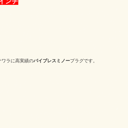
９インチ
サワラに高実績の
バイブレスミノー
プラグです。