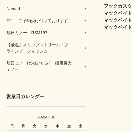
フックカスタ
Nomad
マックベイト
マックベイト
OTL ご予約受け付けております。
マックベイト
旭日ミノー RSM197
【飛魚】スリップストリーム・フ
ライング・フィッシュ
旭日ミノーRSM240 S/F 磯用巨大
ミノー
営業日カレンダー
2026年8月
日
月
火
水
木
金
土