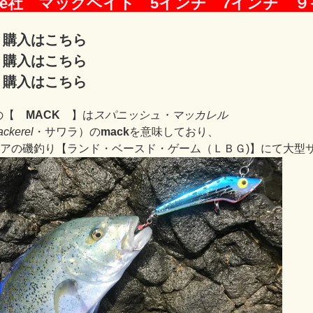
y lure社 マックベイト 5インチ 7インチ 
購入はこちら
購入はこちら
購入はこちら
の【
MACK
】は
スパニッシュ・マッカレル
ckerel
・サワラ）の
mack
を意味しており、
アの磯釣り【ランド・ベースド・ゲーム（ＬＢＧ)】にて大型