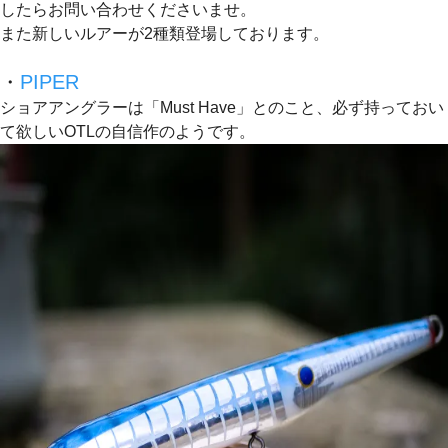
したらお問い合わせくださいませ。
また新しいルアーが2種類登場しております。
・
PIPER
ショアアングラーは「Must Have」とのこと、必ず持っておい
て欲しいOTLの自信作のようです。