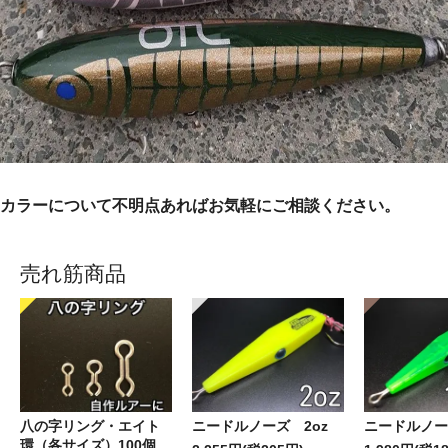
カラーについて不明点あればお気軽にご相談ください。
売れ筋商品
八の字リング・エイト
ニードルノーズ 2oz
ニードルノーズ
環（各サイズ）100個