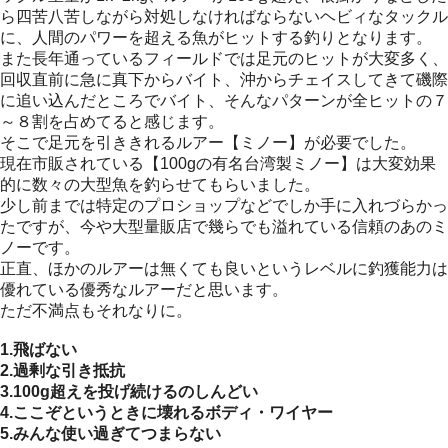
ら四苦八苦しながら対処しなければならないヘビィなタックル
に、人間のパワーを超える魚がヒットする釣りとなります。
また長年通っているフィールドでは足元のヒットが大変多く、
回収直前に急に真下からバイト、沖からチェイスしてきて磯際
に追い込んだところでバイト、そんなパターンが全ヒットの７
～８割を占めてると感じます。
そこで足元を引ききれるルアー【ミノー】が必要でした。
現在市販されている【100gの有名台湾製ミノー】は大変効果
的に数々の大型魚を釣らせてもらいました。
少し前までは特定のプロショップなどでしか手に入れづらかっ
たですが、今や大型量販店で幾らでも溢れている信頼のあのミ
ノーです。
正直、ほかのルアーは無くても良いというレベルに釣獲能力は
優れている優秀なルアーだと思います。
ただ不満点もそれなりに。
1.飛ばない
2.過剰な引き抵抗
3.100g超えを投げ続けるのしんどい
4.ここぞというときに壊れるボディ・ワイヤー
5.みんな使い過ぎてつまらない