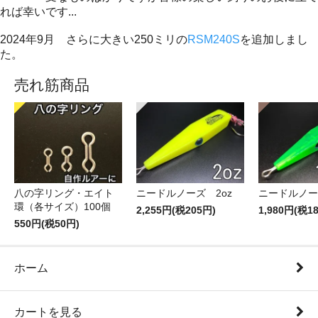
れば幸いです...
2024年9月 さらに大きい250ミリの
RSM240S
を追加しまし
た。
売れ筋商品
八の字リング・エイト
ニードルノーズ 2oz
ニードルノーズ
環（各サイズ）100個
2,255円(税205円)
1,980円(税1
550円(税50円)
ホーム
カートを見る