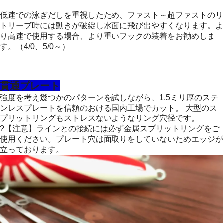
低速での泳ぎだしを重視したため、ファスト～超ファストのリ
トリーブ時には動きが破綻し水面に飛び出やすくなります。よ
り高速で使用する場合、より重いフックの装着をお勧めしま
す。（4/0、5/0～）
貫通プレート
強度を考え幾つかのパターンを試しながら、1.5ミリ厚のステ
ンレスプレートを信頼のおける国内工場でカット。 大型のス
プリットリングもストレスないようなリング穴径です。
?【注意】ラインとの接続には必ず金属スプリットリングをご
使用ください。プレート穴は面取りをしていないためエッジが
立っております。