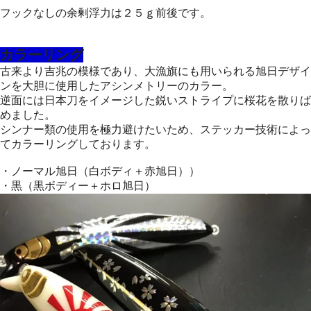
フックなしの余剰浮力は２５ｇ前後です。
カラーリング
古来より吉兆の模様であり、大漁旗にも用いられる旭日デザイ
ンを大胆に使用したアシンメトリーのカラー。
逆面には日本刀をイメージした鋭いストライプに桜花を散りば
めました。
シンナー類の使用を極力避けたいため、ステッカー技術によっ
てカラーリングしております。
・ノーマル旭日（白ボディ＋赤旭日））
・黒（黒ボディー＋ホロ旭日）