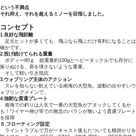
という不満点
それ抑え、それを超えるミノーを目指しました。
コンセプト
1.良好な飛距離
足元ヒットが多くても、飛ぶなら飛ぶだけ有利になることは
確かです。
2.投げ続けてられる重量
ボディー80ｇ 総重量約100gとヘビータックルでも存分に
振りぬける、肩を壊さないような重量。
そして軽い引き抵抗
3.ウォブリング主体のアクション
スレを知らない飢えている南海の大型魚。波動の出やすいウ
ォブリングメインで。
4.強靭な貫通プレート
南海での釣りは人生で一番の大型魚がアタックしてくるか
も！ワイヤー伸び等での無念のバラシが無いよう貫通プレート
を採用
５.フローティング設定
ライントラブルで万が一キャスト後もたついても根掛かりを