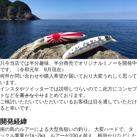
只今当店では半分趣味、半分商売でオリジナルミノーを開発中
です。（令和元年 9月現在）
何件か問い合わせや購入希望が届いており大変うれしく思って
います。
インスタやツイッターでは説明しづらいのでこ此方にコンセプ
トなどを
書きなぐり
まとめております。
ご検討いただいていただいているお客様は目を通していただけ
ると幸いです。
開発経緯
南の島のルアーによる大型魚狙いの釣り。 大変ハードで、タ
ックル重量が1k~2kg、ルアーが100ｇ超え、根掛かりなどした