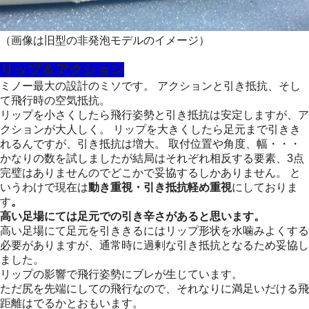
（画像は旧型の非発泡モデルのイメージ）
リップ＆アクション
ミノー最大の設計のミソです。 アクションと引き抵抗、そし
て飛行時の空気抵抗。
リップを小さくしたら飛行姿勢と引き抵抗は安定しますが、ア
クションが大人しく。 リップを大きくしたら足元まで引きき
れるんですが、引き抵抗は増大。 取付位置や角度、幅・・・
かなりの数を試しましたが結局はそれぞれ相反する要素、3点
完璧はありませんのでどこかで妥協するしかありません。 と
いうわけで現在は
動き重視・引き抵抗軽め重視
にしておりま
す
。
高い足場にては足元での引き辛さがあると思います。
高い足場にて足元を引ききるにはリップ形状を水噛みよくする
必要がありますが、通常時に過剰な引き抵抗となるため妥協し
ました。
リップの影響で飛行姿勢にブレが生じています。
ただ尻を先端にしての飛行なので、それなりに満足いだける飛
距離はでるかとおもいます。