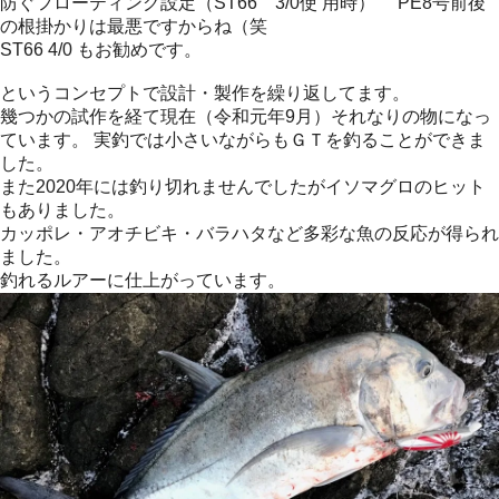
防ぐフローティング設定（ST66 3/0使 用時） PE8号前後
の根掛かりは最悪ですからね（笑
ST66 4/0 もお勧めです。
というコンセプトで設計・製作を繰り返してます。
幾つかの試作を経て現在（令和元年9月）それなりの物になっ
ています。 実釣では小さいながらもＧＴを釣ることができま
した。
また2020年には釣り切れませんでしたがイソマグロのヒット
もありました。
カッポレ・アオチビキ・バラハタなど多彩な魚の反応が得られ
ました。
釣れるルアーに仕上がっています。