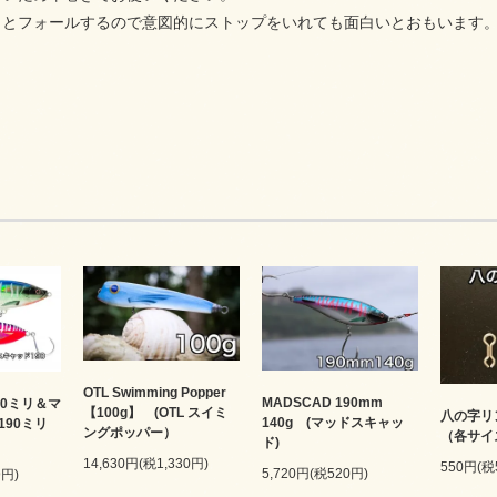
ラとフォールするので意図的にストップをいれても面白いとおもいます
OTL Swimming Popper
MADSCAD 190mm
80ミリ＆マ
【100g】 (OTL スイミ
八の字リ
140g (マッドスキャッ
190ミリ
ングポッパー）
（各サイ
ド)
14,630円(税1,330円)
550円(税
5,720円(税520円)
9円)