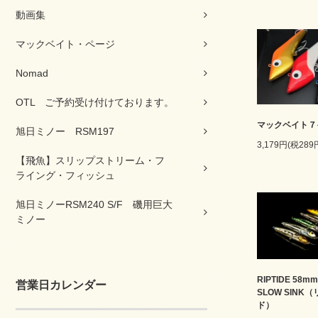
動画集
マックベイト・ページ
Nomad
OTL ご予約受け付けております。
マックベイト７
旭日ミノー RSM197
3,179円(税289
【飛魚】スリップストリーム・フ
ライング・フィッシュ
旭日ミノーRSM240 S/F 磯用巨大
ミノー
RIPTIDE 58mm
営業日カレンダー
SLOW SINK
ド）